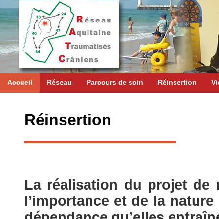
Accueil
Réseau
Parcours de soin
Réinsertion
Vi
Réinsertion
La réalisation du projet de
l’importance et de la nature
dépendance qu’elles entraîn