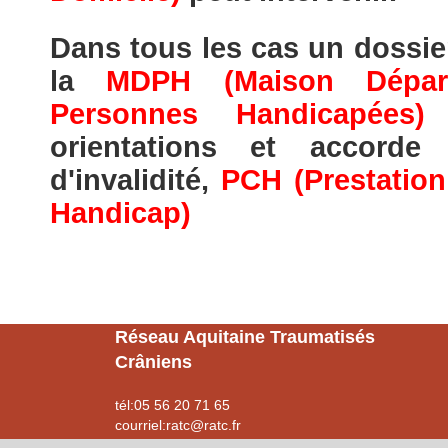
Dans tous les cas un dossie
la
MDPH (Maison Dépar
Personnes Handicapées)
q
orientations et accorde
d'invalidité,
PCH (Prestatio
Handicap)
Réseau Aquitaine Traumatisés
Crâniens
tél:05 56 20 71 65
courriel:ratc@ratc.fr