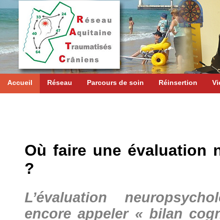
Accueil
Réseau
Parcours de soin
Réinsertion
Vi
Où faire une évaluation
?
L’évaluation neuropsych
encore appeler « bilan cogni